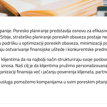
anije. Poresko planiranje predstavlja osnovu za efikasno
a Srbije, strateško planiranje poreskih obaveza postaje
odršku u optimizaciji poreskih obaveza, minimizaciji pore
 ostvarivanje finansijske uštede i konkurentske predno
lijentima da na najbolji način strukturiraju svoje poslo
 iznosa. Naš cilj je da klijentima pružimo personalizovan
izaciji finansija već i jačanju poverenja klijenata, partne
h usluga pomažemo kompanijama u svim poreskim pitanj