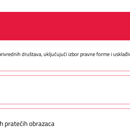
ivrednih društava, uključujući izbor pravne forme i usklađ
ih pratećih obrazaca