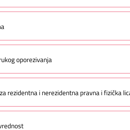
ma
rukog oporezivanja
a rezidentna i nerezidentna pravna i fizička lic
 vrednost