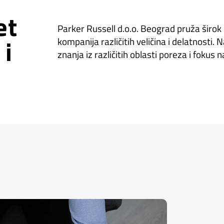
et
Parker Russell d.o.o. Beograd pruža širo
 i
kompanija različitih veličina i delatnosti.
znanja iz različitih oblasti poreza i foku