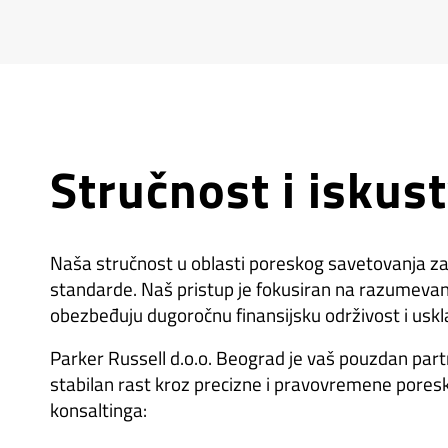
Stručnost i iskus
Naša stručnost u oblasti poreskog savetovanja 
standarde. Naš pristup je fokusiran na razumevanj
obezbeđuju dugoročnu finansijsku održivost i usk
Parker Russell d.o.o. Beograd je vaš pouzdan part
stabilan rast kroz precizne i pravovremene pores
konsaltinga: