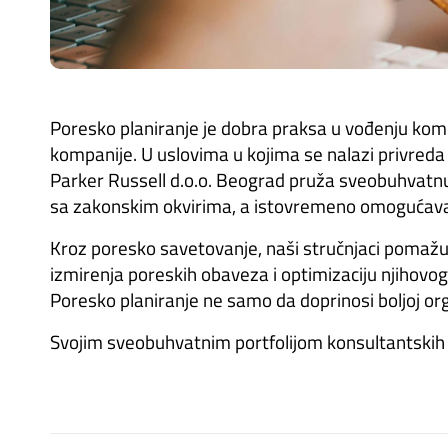
Poresko planiranje je dobra praksa u vođenju komp
kompanije. U uslovima u kojima se nalazi privred
Parker Russell d.o.o. Beograd pruža sveobuhvatnu p
sa zakonskim okvirima, a istovremeno omogućavaju
Kroz poresko savetovanje, naši stručnjaci pomažu k
izmirenja poreskih obaveza i optimizaciju njihovog
Poresko planiranje ne samo da doprinosi boljoj organ
Svojim sveobuhvatnim portfolijom konsultantski