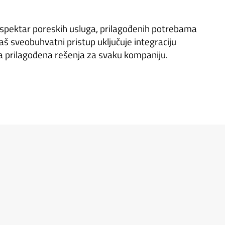
k spektar poreskih usluga, prilagođenih potrebama
 Naš sveobuhvatni pristup uključuje integraciju
s na prilagođena rešenja za svaku kompaniju.