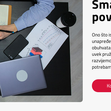
Sma
pov
Ono što i
unapređen
obuhvata 
uvek pruž
razvijemo
potrebam
Ko