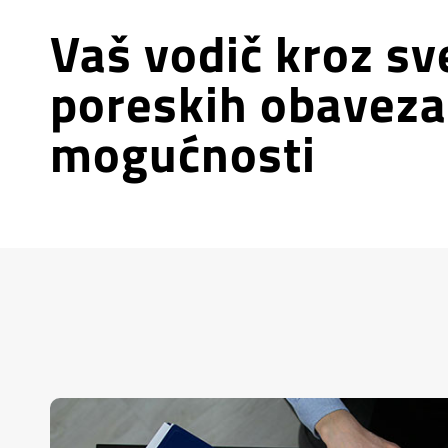
Vaš vodič kroz sv
poreskih obaveza
mogućnosti