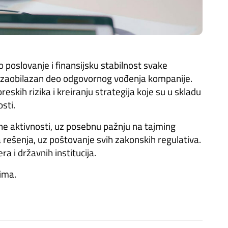
 poslovanje i finansijsku stabilnost svake
 nezaobilazan deo odgovornog vođenja kompanije.
skih rizika i kreiranju strategija koje su u skladu
sti.
vne aktivnosti, uz posebnu pažnju na tajming
a rešenja, uz poštovanje svih zakonskih regulativa.
ra i državnih institucija.
ima.