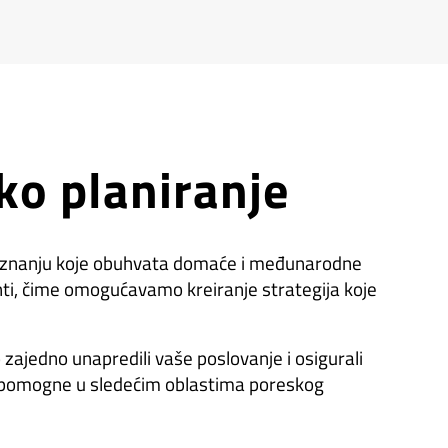
ko planiranje
m znanju koje obuhvata domaće i međunarodne
nti, čime omogućavamo kreiranje strategija koje
zajedno unapredili vaše poslovanje i osigurali
am pomogne u sledećim oblastima poreskog