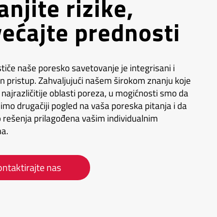
njite rizike,
ećajte prednosti
stiče naše poresko savetovanje je integrisani i
 pristup. Zahvaljujući našem širokom znanju koje
najrazličitije oblasti poreza, u mogićnosti smo da
imo drugačiji pogled na vaša poreska pitanja i da
 rešenja prilagođena vašim individualnim
a.
ntaktirajte nas