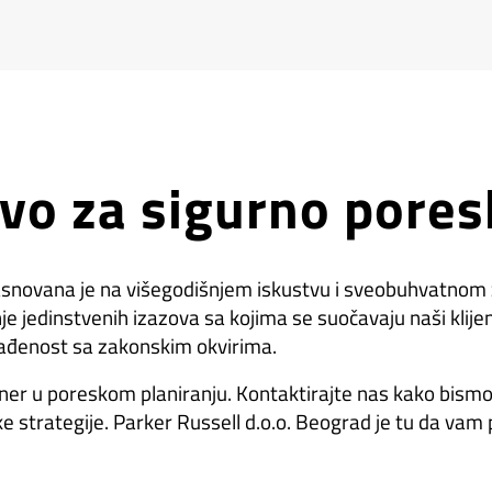
tvo za sigurno pores
zasnovana je na višegodišnjem iskustvu i sveobuhvatno
e jedinstvenih izazova sa kojima se suočavaju naši klije
lađenost sa zakonskim okvirima.
ner u poreskom planiranju. Kontaktirajte nas kako bismo 
ke strategije. Parker Russell d.o.o. Beograd je tu da v